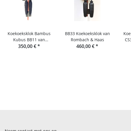
Koekoeksklok Bambus
BB33 Koekoeksklok van
Koe
Kubus BB11 van
Rombach & Haas
CS
Rombach & Haas
350,00 €
*
460,00 €
*
Neem contact met ons op