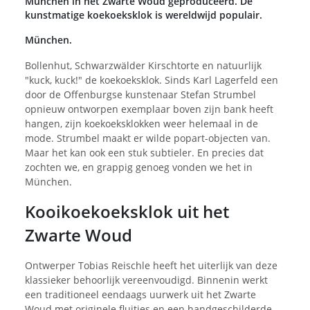
München in het Zwarte Woud geproduceerd. De
kunstmatige koekoeksklok is wereldwijd populair.
München.
Bollenhut, Schwarzwälder Kirschtorte en natuurlijk
"kuck, kuck!" de koekoeksklok. Sinds Karl Lagerfeld een
door de Offenburgse kunstenaar Stefan Strumbel
opnieuw ontworpen exemplaar boven zijn bank heeft
hangen, zijn koekoeksklokken weer helemaal in de
mode. Strumbel maakt er wilde popart-objecten van.
Maar het kan ook een stuk subtieler. En precies dat
zochten we, en grappig genoeg vonden we het in
München.
Kooikoekoeksklok uit het
Zwarte Woud
Ontwerper Tobias Reischle heeft het uiterlijk van deze
klassieker behoorlijk vereenvoudigd. Binnenin werkt
een traditioneel eendaags uurwerk uit het Zwarte
Woud met originele fluitjes en een handgeschilderde