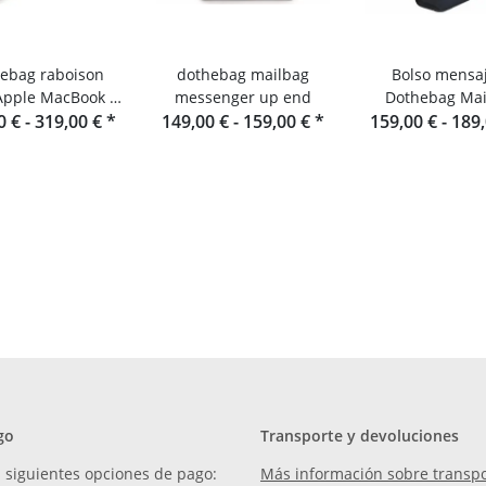
ebag raboison
dothebag mailbag
Bolso mensa
Apple MacBook -
messenger up end
Dothebag Mai
para portátil de
0 € -
319,00 €
*
149,00 € -
159,00 €
*
159,00 € -
189
cuero
go
Transporte y devoluciones
 siguientes opciones de pago:
Más información sobre transpo