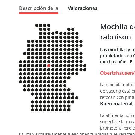
Descripción de la
Valoraciones
Mochila d
raboison
Las mochilas y t
propietarios en 
muchos años. El 
Obertshausen/
La mochila dotheb
de vacuno está e
retocan con pintu
Buen material,
La alimentación n
superficie la may
prometen. Pero es
utilizan exclusivamente aleaciones fundidas que resisten 