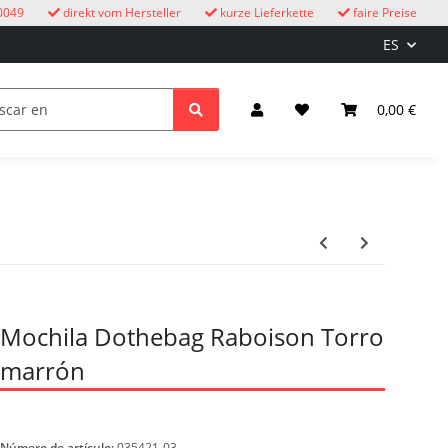
0049
direkt vom Hersteller
kurze Lieferkette
faire Preise
ES
ire libre
Relojes de cuco
niños
Iluminación y el
0,00 €
Mochila Dothebag Raboison Torro
marrón
Número de artículo:
035421-03