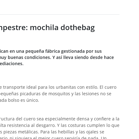
ampestre: mochila dothebag
ican en una pequeña fábrica gestionada por sus
muy buenas condiciones. Y así lleva siendo desde hace
ediaciones.
transporte ideal para los urbanitas con estilo. El cuero
 pequeñas picaduras de mosquitos y las lesiones no se
ada bolso es único.
tructura del cuero sea especialmente densa y confiere a la
lta resistencia al desgarro. Y las costuras cumplen lo que
piezas metálicas. Para las hebillas y las ojales se
rio, ni siquiera el mejor cuero serviría de nada. Un