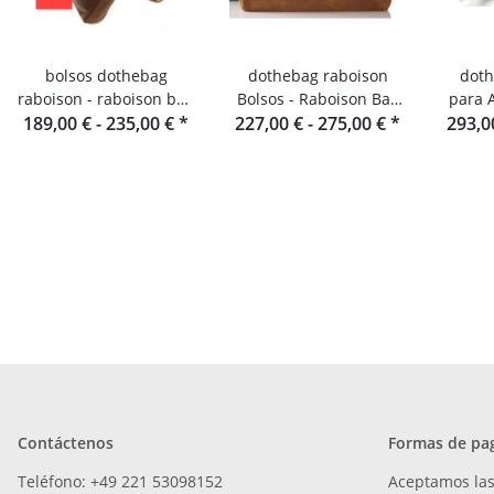
bolsos dothebag
dothebag raboison
doth
raboison - raboison bag
Bolsos - Raboison Bag
para 
upend formato vertical
189,00 € -
235,00 €
*
Formato apaisado toro
227,00 € -
275,00 €
*
Funda 
293,0
toro
Contáctenos
Formas de pa
Teléfono: +49 221 53098152
Aceptamos las