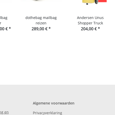
lbag
dothebag mailbag
Andersen Unus
r
reizen
Shopper Truck
,00 €
*
289,00 €
*
204,00 €
*
Algemene voorwaarden
ng en
Privacyverklaring