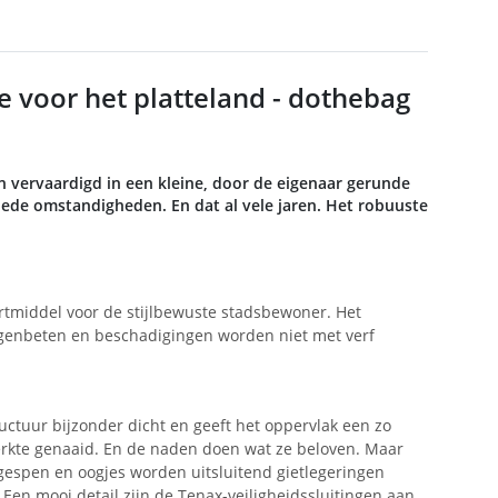
e voor het platteland - dothebag
vervaardigd in een kleine, door de eigenaar gerunde
ede omstandigheden. En dat al vele jaren. Het robuuste
rtmiddel voor de stijlbewuste stadsbewoner. Het
ggenbeten en beschadigingen worden niet met verf
ructuur bijzonder dicht en geeft het oppervlak een zo
terkte genaaid. En de naden doen wat ze beloven. Maar
r gespen en oogjes worden uitsluitend gietlegeringen
Een mooi detail zijn de Tenax-veiligheidssluitingen aan