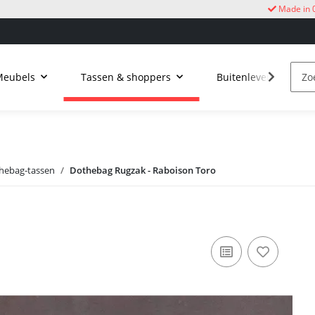
Made in 
Meubels
Tassen & shoppers
Buitenleven
k
hebag-tassen
Dothebag Rugzak - Raboison Toro