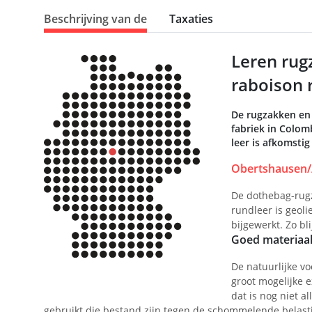
Beschrijving van de
Taxaties
Leren rug
raboison 
De rugzakken en 
fabriek in Colom
leer is afkomsti
Obertshausen/
De dothebag-rugz
rundleer is geol
bijgewerkt. Zo bl
Goed materiaal,
De natuurlijke vo
groot mogelijke 
dat is nog niet a
gebruikt die bestand zijn tegen de schommelende belastin