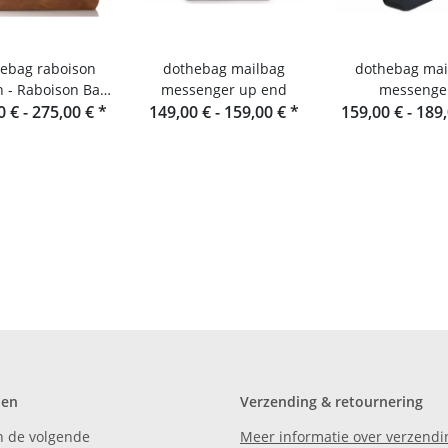
ebag raboison
dothebag mailbag
dothebag mai
 - Raboison Bag
messenger up end
messenge
0 € -
nd formaat toro
275,00 €
*
149,00 € -
159,00 €
*
159,00 € -
189
den
Verzending & retournering
n de volgende
Meer informatie over verzendi