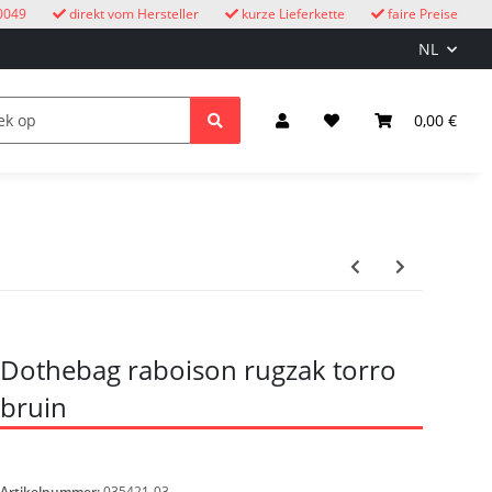
0049
direkt vom Hersteller
kurze Lieferkette
faire Preise
NL
oekoeksklokken
Kinderen
Licht & Elektriciteit
0,00 €
Dothebag raboison rugzak torro
bruin
Artikelnummer:
035421-03