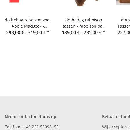
dothebag raboison voor
dothebag raboison
doth
Apple MacBook -
tassen - raboison bag
Tassen
293,00 € -
Laptoptas van leer
319,00 €
*
upend staand formaat
189,00 € -
235,00 €
*
227,0
Ligge
toro
Neem contact met ons op
Betaalmetho
Telefoon: +49 221 53098152
Wij acceptere