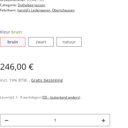
Categorie:
Dothebag-tassen
Fabrikant:
harold's Lederwaren, Obertshausen
Kleur
bruin
bruin
zwart
natuur
bruin
zwart
natuur
246,00 €
incl. 19% BTW. ,
Gratis bezorging
Levertijd:
3 - 8 werkdagen
(DE - buitenland anders)