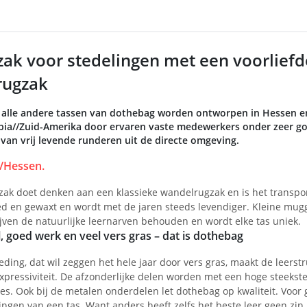
zak voor stedelingen met een voorliefd
rugzak
alle andere tassen van dothebag worden ontworpen in Hessen en 
bia//Zuid-Amerika door ervaren vaste medewerkers onder zeer go
g van vrij levende runderen uit de directe omgeving.
/Hessen.
ak doet denken aan een klassieke wandelrugzak en is het transpo
ied en gewaxt en wordt met de jaren steeds levendiger. Kleine mu
ijven de natuurlijke leernarven behouden en wordt elke tas uniek.
 goed werk en veel vers gras – dat is dothebag
eding, dat wil zeggen het hele jaar door vers gras, maakt de leerst
expressiviteit. De afzonderlijke delen worden met een hoge steeks
lles. Ook bij de metalen onderdelen let dothebag op kwaliteit. Voo
gen van een tas. Want anders heeft zelfs het beste leer geen zin. 