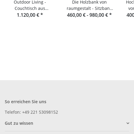
Outdoor Living -
Die Holzbank von
Hoc
Couchtisch aus
raumgestalt - Sitzbank
vo
Holzlamellen - Douglasie
1.120,00 €
*
460,00 € -
aus Eichenlamellen
980,00 €
*
400
d
So erreichen Sie uns
Telefon: +49 221 53098152
Gut zu wissen