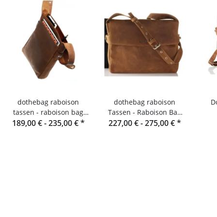
dothebag raboison
dothebag raboison
Dot
tassen - raboison bag
Tassen - Raboison Bag
upend staand formaat
189,00 € -
235,00 €
*
227,00 € -
Liggend formaat toro
275,00 €
*
toro