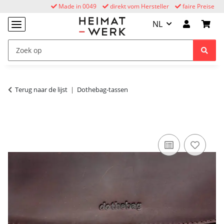
Made in 0049
direkt vom Hersteller
faire Preise
NL
Terug naar de lijst
Dothebag-tassen