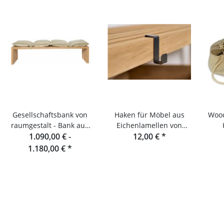
Gesellschaftsbank von
Haken für Möbel aus
Wood
raumgestalt - Bank aus
Eichenlamellen von
Eichenlamellen 180 cm
1.090,00 € -
Raumgestalt
12,00 €
*
1.180,00 €
*