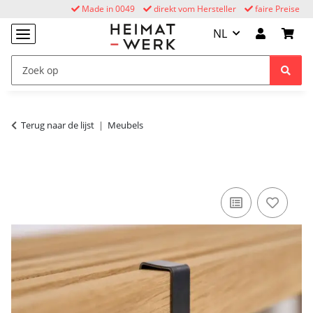
Made in 0049
direkt vom Hersteller
faire Preise
NL
Terug naar de lijst
Meubels