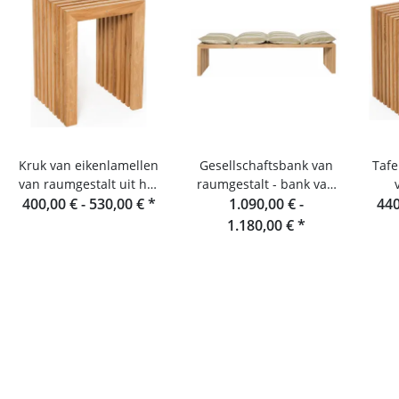
Kruk van eikenlamellen
Gesellschaftsbank van
Tafe
van raumgestalt uit het
raumgestalt - bank van
400,00 € -
Zwarte Woud
530,00 €
*
eikenhouten lamellen
1.090,00 € -
440
180 cm
1.180,00 €
*