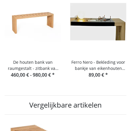
De houten bank van
Ferro Nero - Bekleding voor
raumgestalt - zitbank van
bankje van eikenhouten
460,00 € -
eikenhouten lamellen
980,00 €
*
lamellen en console
89,00 €
*
Vergelijkbare artikelen