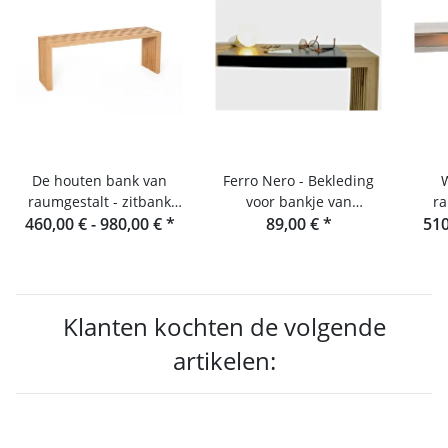
De houten bank van
Ferro Nero - Bekleding
raumgestalt - zitbank
voor bankje van
ra
460,00 € -
van eikenhouten
980,00 €
*
eikenhouten lamellen en
89,00 €
*
510
lamellen
console
Klanten kochten de volgende
artikelen: