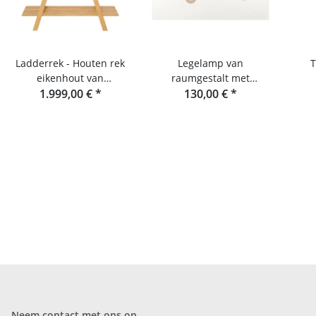
Ladderrek - Houten rek
Legelamp van
T
eikenhout van
raumgestalt met
1.999,00 €
raumgestalt
*
textielkabel
130,00 €
*
opb
Neem contact met ons op