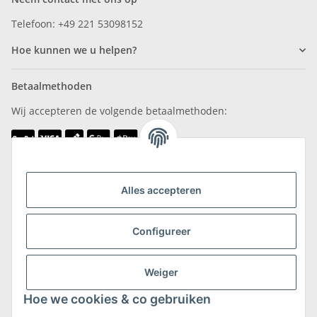
Telefoon: +49 221 53098152
Hoe kunnen we u helpen?
Betaalmethoden
Wij accepteren de volgende betaalmethoden:
Wij zijn lid van
Alles accepteren
Configureer
Weiger
Verzending & retournering
Hoe we cookies & co gebruiken
Meer informatie over verzending en retourneren