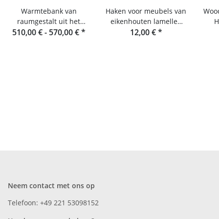
Warmtebank van
Haken voor meubels van
Wood
raumgestalt uit het
eikenhouten lamellen
H
510,00 € -
Zwarte Woud
570,00 €
*
van Raumgestalt
12,00 €
*
H
Neem contact met ons op
Telefoon: +49 221 53098152